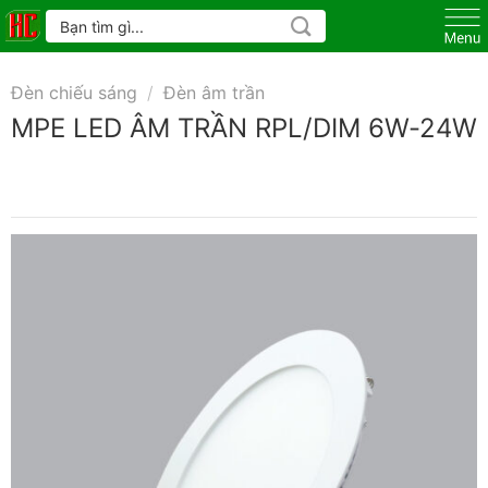
Skip
Tìm
kiếm:
to
content
Đèn chiếu sáng
/
Đèn âm trần
MPE LED ÂM TRẦN RPL/DIM 6W-24W