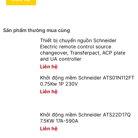
Thiết Bị Điện Hoàng Chiến Bình Dương
là đơn vị phân
Sản phẩm thường mua cùng
phối Đèn led Duhal tại Bình Dương với dịch vụ hậu mãi
tốt
Thiết bị chuyển nguồn Schneider
Electric remote control source
changeover, Transferpact, ACP plate
Giá cạnh tranh nhất trong khu vực.
and UA controller
Giao hàng nhanh chóng.
Liên hệ
Nhận báo giá tốt nhất.
Khởi động mềm Schneider ATS01N112FT
0.75Kw 1P 230V
Hàng luôn có sẵn tại trong kho liên hệ ngay số
Liên hệ
Hotline:
090 682 4506
tư vấn báo giá chi tiết từng loại
đèn và công suất
Khởi động mềm Schneider ATS22D17Q
7.5KW 17A-590A
Liên hệ