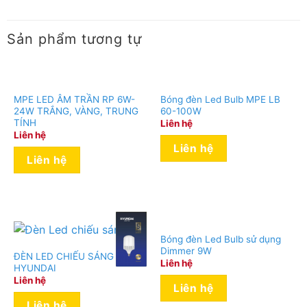
* Khuyến cáo: Thời gian sử dụng trung bình tối đa 12
giờ/ngày. Không sử dụng sản phẩm 24/24.
Sản phẩm tương tự
MPE LED ÂM TRẦN RP 6W-
Bóng đèn Led Bulb MPE LB
24W TRẮNG, VÀNG, TRUNG
60-100W
TÍNH
Liên hệ
Liên hệ
Liên hệ
Liên hệ
Bóng đèn Led Bulb sử dụng
Dimmer 9W
ĐÈN LED CHIẾU SÁNG
Liên hệ
HYUNDAI
Liên hệ
Liên hệ
Liên hệ