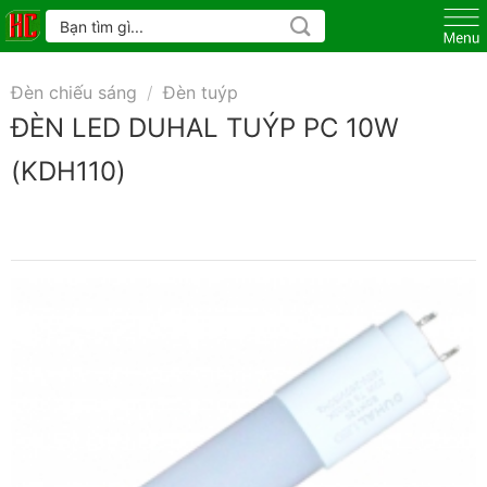
Skip
Tìm
kiếm:
to
content
Đèn chiếu sáng
/
Đèn tuýp
ĐÈN LED DUHAL TUÝP PC 10W
(KDH110)