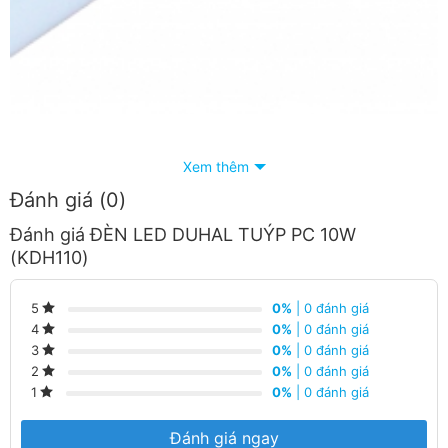
ĐÈN LED DUHAL TUÝP PC 10W (KDH110)
Xem thêm
Đánh giá (0)
Công suất:
10W
Đánh giá ĐÈN LED DUHAL TUÝP PC 10W
(KDH110)
Loại bóng:
T8
Kích thước
L
(mm):
600
0%
| 0 đánh giá
5
0%
| 0 đánh giá
4
Điện áp:
220V/50Hz
0%
| 0 đánh giá
3
0%
| 0 đánh giá
2
0%
| 0 đánh giá
1
Ánh sáng:
3000K/6500K
Đánh giá ngay
Quang thông:
1100lm