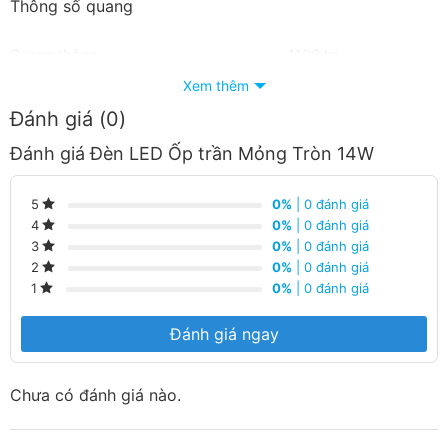
Thông số quang
Quang thông
1100 lm
Xem thêm
Hiệu suất sáng
78 lm/W
Đánh giá (0)
Màu ánh sáng
trắng/vàng
Đánh giá Đèn LED Ốp trần Mỏng Tròn 14W
Hệ số trả màu (CRI)
80
Tuổi thọ
0%
| 0 đánh giá
5
0%
| 0 đánh giá
4
0%
| 0 đánh giá
3
Tuổi thọ đèn
15.000 giờ
0%
| 0 đánh giá
2
Chu kỳ tắt/bật
50.000 lần
0%
| 0 đánh giá
1
Mức tiêu thụ điện
Đánh giá ngay
Mức tiêu thụ điện 1000 giờ
14 kWh
Chưa có đánh giá nào.
Mức hiệu suất năng lượng
A+