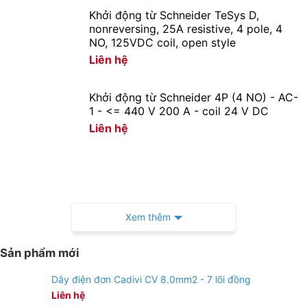
nhiễu cho sản phẩm điện tử và không bị ảnh hưởng
Khởi động từ Schneider TeSys D,
nhiễu của các thiết bị điện tử khác
nonreversing, 25A resistive, 4 pole, 4
NO, 125VDC coil, open style
Hệ số trả màu (CRI > 80)
Liên hệ
Hệ số trả màu cao (CRI >= 80), ánh sáng trung thực tự
Khởi động từ Schneider 4P (4 NO) - AC-
nhiên.
1 - <= 440 V 200 A - coil 24 V DC
Liên hệ
Đáp ứng Tiêu chuẩn Việt Nam (TCVN), Quốc tế (IEC)
TCVN 7722-1:2009/ IEC 60598-1: 2008: về đèn điện
Thân thiện môi trường
Xem thêm
Không chứa thủy ngân và hóa chất độc hại, không phát
ra tia tử ngoại, an toàn cho người sử dụng
Sản phẩm mới
Ứng dụng
Dây điện đơn Cadivi CV 8.0mm2 - 7 lõi đồng
Liên hệ