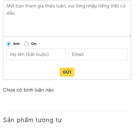
Kích thước của đèn
Đường kính
220 mm
Chiều cao
48 mm
Đặc điểm khác
Anh
Chị
Hàm lượng thủy ngân
0 mg
Thời gian khởi động của đèn
< 0,5 giây
GỬI
Chưa có bình luận nào
Sản phẩm tương tự