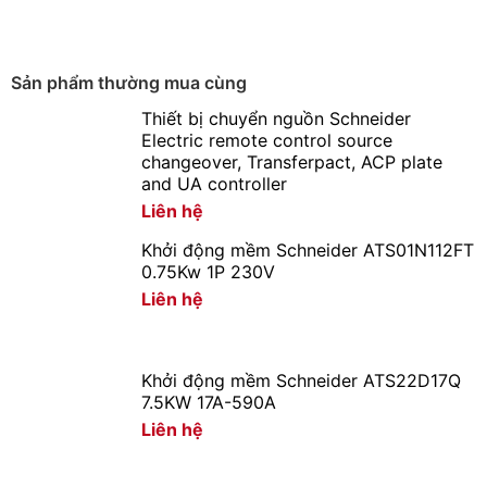
Tiết kiệm 44%-50% điện năng thay thế đèn compact 2D
28W, 25W
Sản phẩm thường mua cùng
Giúp giảm chi phí hóa đơn tiền điện.
Thiết bị chuyển nguồn Schneider
Tuổi thọ cao
Electric remote control source
changeover, Transferpact, ACP plate
and UA controller
Tuổi thọ cao 15000 giờ, độ tin cậy cao, không hạn chế
Liên hệ
số lần bật tắt
Khởi động mềm Schneider ATS01N112FT
Cao gấp 15 lần so với bóng đèn sợi đốt
0.75Kw 1P 230V
Liên hệ
Cao gấp 2-3 lần so với đèn copmact
Dải điện áp hoạt động rộng
Khởi động mềm Schneider ATS22D17Q
7.5KW 17A-590A
Đèn LED có dải điện áp rộng (170 – 250V) ánh sáng và
Liên hệ
công suất không thay đổi khi điện áp lưới thay đổi.
Tương thích điện từ trường không gây ra hiện tượng