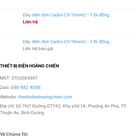
Chiếu sáng hộ gia đình, căn hộ, tòa nhà: Hành lang, ban
công…
Dây điện đơn Cadivi CV 10mm2 - 7 lõi đồng
Liên hệ
Dây điện đơn Cadivi CV 16mm2 - 7 lõi đồng
Liên hệ báo giá
THIẾT BỊ ĐIỆN HOÀNG CHIẾN
MST: 3702584697
Zalo:
090 682 4506
Website:
thietbidienhoangchien.com
Địa chỉ: Số 7H/1 Đường DT743, Khu phố 1A, Phường An Phú, TP.
Thuận An, Bình Dương
Về Chúng Tôi