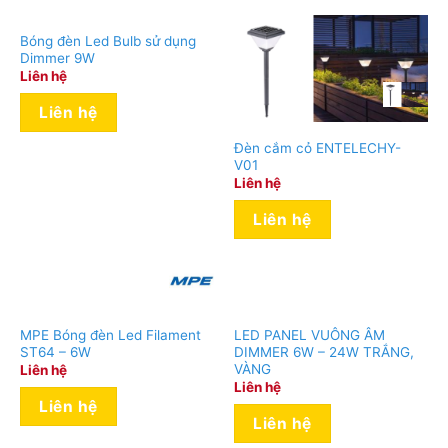
Bóng đèn Led Bulb sử dụng
Dimmer 9W
Liên hệ
Liên hệ
Đèn cắm cỏ ENTELECHY-
V01
Liên hệ
Liên hệ
Đèn LED Ốp trần Rạng Đông Tiết kiệm đến 85 % điện
năng
MPE Bóng đèn Led Filament
LED PANEL VUÔNG ÂM
ST64 – 6W
DIMMER 6W – 24W TRẮNG,
Sử dụng chip LED Samsung có hiệu suất sáng 150lm/W,
VÀNG
Liên hệ
Liên hệ
Liên hệ
Tiết kiệm 85% điện năng thay thế đèn sợi đốt 100W
Liên hệ