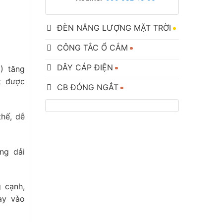
ĐÈN NĂNG LƯỢNG MẶT TRỜI
CÔNG TẮC Ổ CẮM
DÂY CÁP ĐIỆN
) tăng
t được
CB ĐÓNG NGẮT
thế, dễ
ng dải
g cạnh,
ay vào