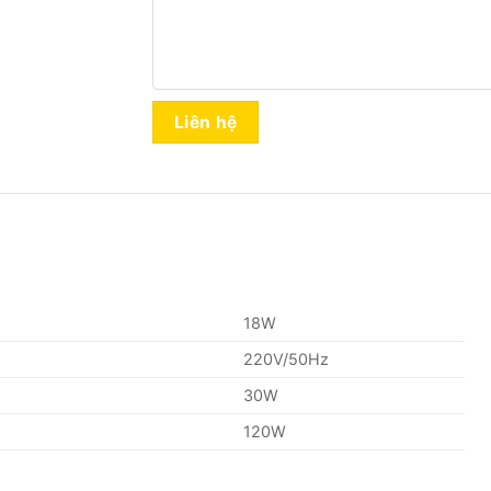
Liên hệ
18W
220V/50Hz
30W
120W