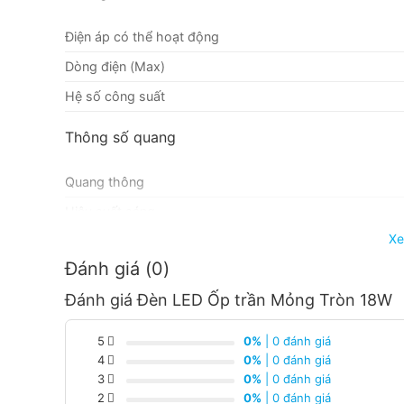
Điện áp có thể hoạt động
Dòng điện (Max)
Hệ số công suất
Thông số quang
Quang thông
Hiệu suất sáng
Xe
Nhiệt độ màu ánh sáng
Đánh giá (0)
Hệ số trả màu (CRI)
Đánh giá Đèn LED Ốp trần Mỏng Tròn 18W
Tuổi thọ
5
0%
| 0 đánh giá
Tuổi thọ đèn
4
0%
| 0 đánh giá
3
0%
| 0 đánh giá
Chu kỳ tắt/bật
2
0%
| 0 đánh giá