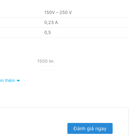
150V – 250 V
0,23 A
0,5
1500 lm
83 lm/W
m thêm
6500K/3000K
80
25.000 giờ
Đánh giá ngay
50.000 lần