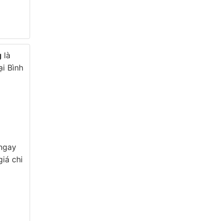
g
là
i Bình
 ngay
iá chi