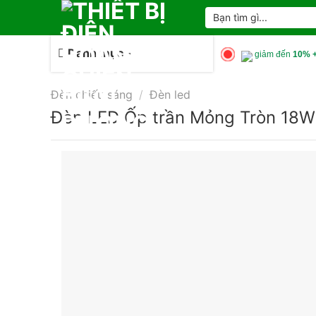
Skip
Tìm
kiếm:
to
content
Danh mục
giảm đến
10% +
Đèn chiếu sáng
/
Đèn led
Đèn LED Ốp trần Mỏng Tròn 18W