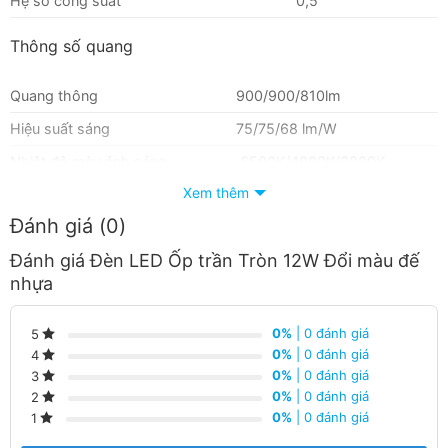
Hệ số công suất
0,5
Thông số quang
Quang thông
900/900/810lm
Hiệu suất sáng
75/75/68 lm/W
Nhiệt độ màu ánh sáng
6500K/4000K/3000K
Xem thêm
Hệ số trả màu (CRI)
80
Đánh giá (0)
Tuổi thọ
Đánh giá Đèn LED Ốp trần Tròn 12W Đổi màu đế
nhựa
Tuổi thọ đèn
25.000 giờ
Chu kỳ tắt/bật
50.000 lần
0%
| 0 đánh giá
5
0%
| 0 đánh giá
4
Mức tiêu thụ điện
0%
| 0 đánh giá
3
0%
| 0 đánh giá
2
Mức tiêu thụ điện 1000 giờ
12 kWh
0%
| 0 đánh giá
1