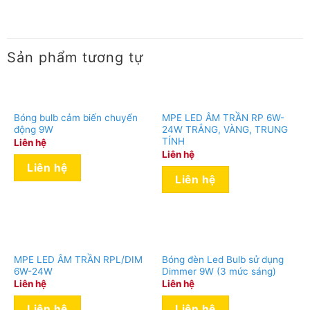
Sản phẩm tương tự
Bóng bulb cảm biến chuyển
MPE LED ÂM TRẦN RP 6W-
động 9W
24W TRẮNG, VÀNG, TRUNG
TÍNH
Liên hệ
Liên hệ
Liên hệ
Liên hệ
Ưu điểm
MPE LED ÂM TRẦN RPL/DIM
Bóng đèn Led Bulb sử dụng
Chỉ số hoàn màu cao, phản ánh trung thực màu sắc của
6W-24W
Dimmer 9W (3 mức sáng)
vật và không gian được chiếu sáng
Liên hệ
Liên hệ
Liên hệ
Liên hệ