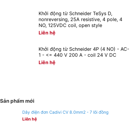
của Mỹ
Khởi động từ Schneider TeSys D,
nonreversing, 25A resistive, 4 pole, 4
Ứng dụng
NO, 125VDC coil, open style
Liên hệ
Chiếu sáng hộ gia đình, căn hộ, tòa nhà: Hành lang, ban
công…
Khởi động từ Schneider 4P (4 NO) - AC-
1 - <= 440 V 200 A - coil 24 V DC
Liên hệ
Sản phẩm mới
Dây điện đơn Cadivi CV 8.0mm2 - 7 lõi đồng
Liên hệ