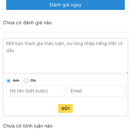
Mức hiệu suất năng lượng
A+
Đánh giá ngay
Kích thước của đèn
Chưa có đánh giá nào.
Đường kính
160 mm
Chiều cao
36 mm
Đặc điểm khác
Dải nhiệt độ hoạt động
(-10-40) độ C
Cấp bảo vệ
IP54
Anh
Chị
GỬI
Chưa có bình luận nào