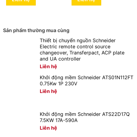
Chống nước, chống bụi và côn trùng xâm nhập
Sử dụng chip LED Samsung chất lượng cao tuổi thọ dài
Ánh sáng tràn viền
Sản phẩm thường mua cùng
Thiết bị chuyển nguồn Schneider
Tuổi thọ cao
Electric remote control source
changeover, Transferpact, ACP plate
Tuổi thọ cao 20000 giờ, độ tin cậy cao, không hạn chế
and UA controller
số lần bật tắt
Liên hệ
Cao gấp 15 lần so với bóng đèn sợi đốt
Khởi động mềm Schneider ATS01N112FT
Cao gấp 2-3 lần so với đèn copmact
0.75Kw 1P 230V
Liên hệ
Cấu tạo và kích thước
Cover bo tròn đẹp, tăng tính thẩm mỹ khi thắp sáng
Khởi động mềm Schneider ATS22D17Q
7.5KW 17A-590A
Đế đèn thiết kế tối ưu, dễ dàng lắp đặt
Liên hệ
Driver đèn sử dụng tụ hóa Aishi – thương hiệu nổi tiếng