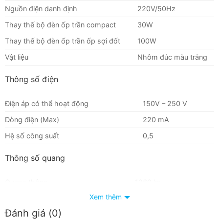
Nguồn điện danh định
220V/50Hz
Thay thế bộ đèn ốp trần compact
30W
Thay thế bộ đèn ốp trần ốp sợi đốt
100W
Vật liệu
Nhôm đúc màu trắng
Thông số điện
Điện áp có thể hoạt động
150V – 250 V
Dòng điện (Max)
220 mA
Hệ số công suất
0,5
Thông số quang
Quang thông
1260 lm
Xem thêm
Hiệu suất sáng
70 lm/W
Đánh giá (0)
Nhiệt độ màu ánh sáng
6500K/3000K