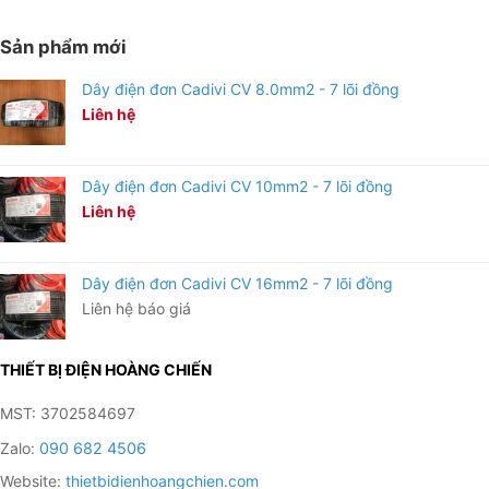
Sản phẩm mới
Dây điện đơn Cadivi CV 8.0mm2 - 7 lõi đồng
Liên hệ
Dây điện đơn Cadivi CV 10mm2 - 7 lõi đồng
Liên hệ
Dây điện đơn Cadivi CV 16mm2 - 7 lõi đồng
Liên hệ báo giá
THIẾT BỊ ĐIỆN HOÀNG CHIẾN
Thiết Bị Điện Hoàng Chiến Bình Dương là đơn vị phân
MST: 3702584697
phối Đèn LED RẠNG ĐÔNG tại Bình Dương với dịch vụ
Zalo:
090 682 4506
hậu mãi tốt
Website:
thietbidienhoangchien.com