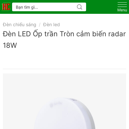
Skip
Tìm
kiếm:
to
content
Đèn chiếu sáng
/
Đèn led
Đèn LED Ốp trần Tròn cảm biến radar
18W