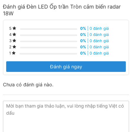
Đánh giá Đèn LED Ốp trần Tròn cảm biến radar
Hệ số trả màu (CRI)
80
18W
Tuổi thọ
0%
| 0 đánh giá
5
0%
| 0 đánh giá
4
Tuổi thọ đèn
25.000 giờ
0%
| 0 đánh giá
3
Chu kỳ tắt/bật
50.000 lần
0%
| 0 đánh giá
2
0%
| 0 đánh giá
1
Mức tiêu thụ điện
Đánh giá ngay
Mức tiêu thụ điện 1000 giờ
18 kWh
Mức hiệu suất năng lượng
A+
Chưa có đánh giá nào.
Kích thước của đèn
Đường kính
220 mm
Chiều cao
36 mm