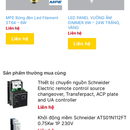
Cao gấp 2-3 lần so với đèn copmact
Dải điện áp hoạt động rộng
MPE Bóng đèn Led Filament
LED PANEL VUÔNG ÂM
ST64 – 6W
DIMMER 6W – 24W TRẮNG,
Đèn LED có dải điện áp rộng (150-250V) ánh sáng và
VÀNG
Liên hệ
Liên hệ
công suất không thay đổi khi điện áp lưới thay đổi
Liên hệ
Tương thích điện từ trường không gây ra hiện tượng
Liên hệ
nhiễu cho sản phẩm điện tử và không bị ảnh hưởng
nhiễu của các thiết bị điện tử khác
Hệ số trả màu (CRI > 80)
Sản phẩm thường mua cùng
Thiết bị chuyển nguồn Schneider
Hệ số trả màu cao (CRI > 80), ánh sáng trung thực tự
Electric remote control source
nhiên
changeover, Transferpact, ACP plate
Tăng khả năng nhận diện màu sắc của vật được chiếu
and UA controller
sáng
Liên hệ
Đáp ứng tiêu chuẩn chiếu sáng Việt Nam TCVN 7114:
Khởi động mềm Schneider ATS01N112FT
2008
0.75Kw 1P 230V