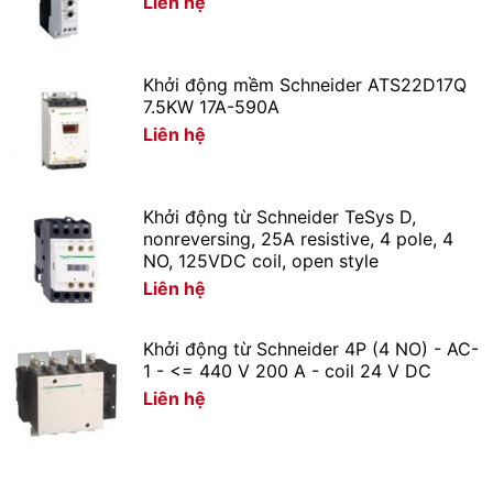
Liên hệ
Đáp ứng Tiêu chuẩn Việt Nam (TCVN), Quốc tế (IEC)
TCVN 7722-1:2009/ IEC 60598-1: 2008: về đèn điện
Khởi động mềm Schneider ATS22D17Q
7.5KW 17A-590A
Thân thiện môi trường
Liên hệ
Không chứa thủy ngân và hóa chất độc hại, không phát
ra tia tử ngoại, an toàn cho người sử dụng
Khởi động từ Schneider TeSys D,
nonreversing, 25A resistive, 4 pole, 4
Ứng dụng
NO, 125VDC coil, open style
Liên hệ
Chiếu sáng hộ gia đình, căn hộ, tòa nhà: Hành lang, ban
công…
Khởi động từ Schneider 4P (4 NO) - AC-
1 - <= 440 V 200 A - coil 24 V DC
Liên hệ