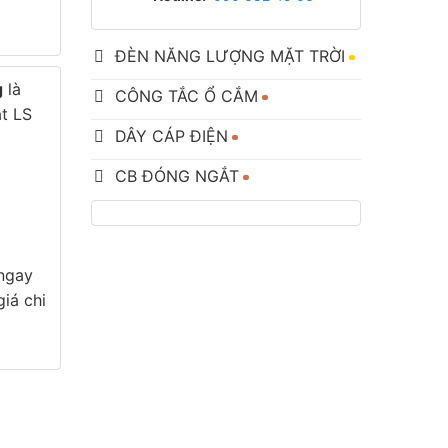
ĐÈN NĂNG LƯỢNG MẶT TRỜI
g
là
CÔNG TẮC Ổ CẮM
ắt LS
DÂY CÁP ĐIỆN
CB ĐÓNG NGẮT
 ngay
iá chi