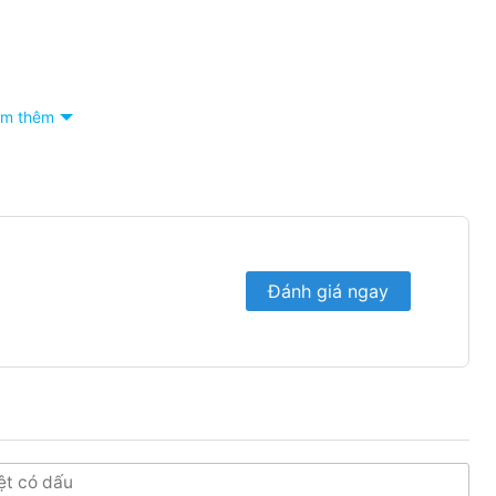
m thêm
 số Hotline:
090 682 4506
tư vấn báo giá chi tiết
Đánh giá ngay