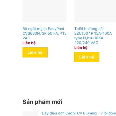
Bộ ngắt mạch EasyPact
Thiết bị đóng cắt
CVS630N, 3P 50 kA, 415
EZC100 1P 15A-100A
VAC
type N,lcu=18KA
220/240 VAC
Liên hệ
Liên hệ
Liên hệ
Liên hệ
Sản phẩm mới
Dây điện đơn Cadivi CV 8.0mm2 - 7 lõi đồn