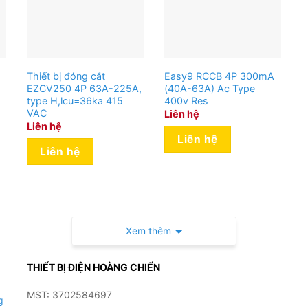
Thiết bị đóng cắt
Easy9 RCCB 4P 300mA
EZCV250 4P 63A-225A,
(40A-63A) Ac Type
type H,lcu=36ka 415
400v Res
VAC
Liên hệ
Liên hệ
Liên hệ
Liên hệ
Xem thêm
THIẾT BỊ ĐIỆN HOÀNG CHIẾN
MST: 3702584697
g