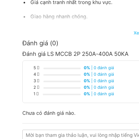
Giá cạnh tranh nhất trong khu vực.
Giao hàng nhanh chóng.
Nhận báo giá tốt nhất.
Xe
Đánh giá (0)
Hàng luôn có sẵn tại trong kho liên hệ ngay
Đánh giá LS MCCB 2P 250A-400A 50KA
từng loại sản phẩm và công xuất
5
0%
| 0 đánh giá
4
0%
| 0 đánh giá
3
0%
| 0 đánh giá
2
0%
| 0 đánh giá
1
0%
| 0 đánh giá
Chưa có đánh giá nào.