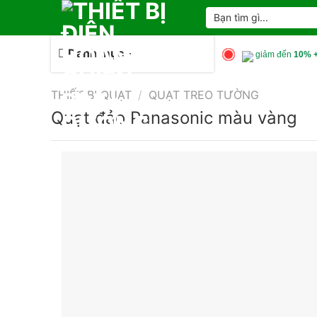
Skip
Tìm
kiếm:
to
content
Danh mục
giảm đến
10% +
THIẾT BỊ QUẠT
/
QUẠT TREO TƯỜNG
Quạt đảo Panasonic màu vàng