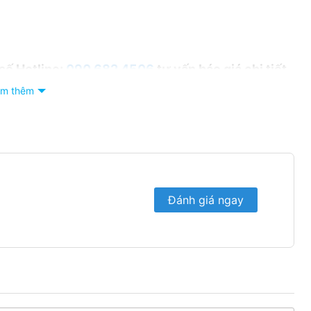
 số Hotline:
090 682 4506
tư vấn báo giá chi tiết
m thêm
Đánh giá ngay