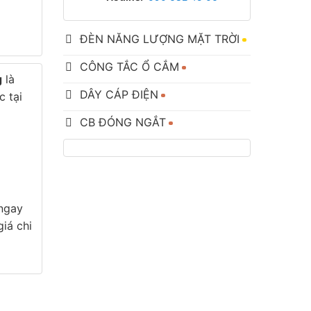
ĐÈN NĂNG LƯỢNG MẶT TRỜI
CÔNG TẮC Ổ CẮM
g
là
DÂY CÁP ĐIỆN
c tại
CB ĐÓNG NGẮT
 ngay
iá chi