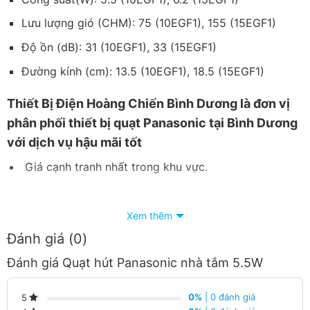
Lưu lượng gió (CHM): 75 (10EGF1), 155 (15EGF1)
Độ ồn (dB): 31 (10EGF1), 33 (15EGF1)
Đường kính (cm): 13.5 (10EGF1), 18.5 (15EGF1)
Thiết
Bị Điện Hoàng Chiến Bình Dương
là đơn vị
phân phối thiết bị quạt Panasonic tại Bình Dương
với dịch vụ hậu mãi tốt
Giá cạnh tranh nhất trong khu vực.
Giao hàng nhanh chóng.
Xem thêm
Nhận báo giá tốt nhất.
Đánh giá (0)
Đánh giá Quạt hút Panasonic nhà tắm 5.5W
Hàng luôn có sẵn tại trong kho liên hệ ngay số
Hotline:
090 682 4506
tư vấn báo giá chi tiết
0%
| 0 đánh giá
5
từng loại sản phẩm và công xuất