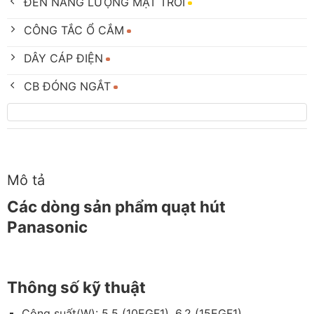
ĐÈN NĂNG LƯỢNG MẶT TRỜI
CÔNG TẮC Ổ CẮM
DÂY CÁP ĐIỆN
CB ĐÓNG NGẮT
Mô tả
Các dòng sản phẩm quạt hút
Panasonic
Thông số kỹ thuật
Công suất(W): 5.5 (10EGF1), 6.2 (15EGF1)