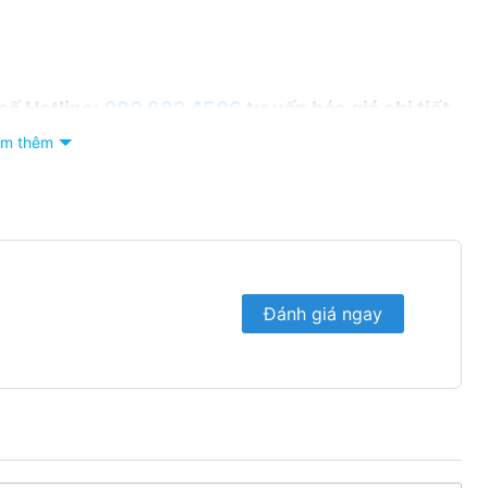
 số Hotline:
090 682 4506
tư vấn báo giá chi tiết
m thêm
Đánh giá ngay