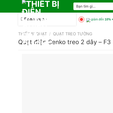
Skip
Tìm
kiếm:
to
content
Danh mục
giảm đến
10% +
THIẾT BỊ QUẠT
/
QUẠT TREO TƯỜNG
Quạt điện Senko treo 2 dây – F3