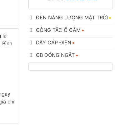
ĐÈN NĂNG LƯỢNG MẶT TRỜI
CÔNG TẮC Ổ CẮM
g
là
DÂY CÁP ĐIỆN
i Bình
CB ĐÓNG NGẮT
 ngay
iá chi