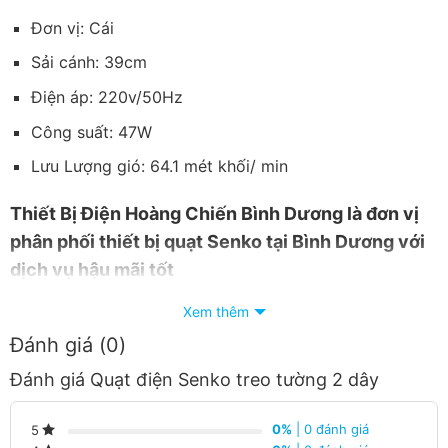
Đơn vị: Cái
Sải cánh: 39cm
Điện áp: 220v/50Hz
Công suất: 47W
Lưu Lượng gió: 64.1 mét khối/ min
Thiết
Bị Điện Hoàng Chiến Bình Dương
là đơn vị
phân phối thiết bị quạt Senko tại Bình Dương với
dịch vụ hậu mãi tốt
Giá cạnh tranh nhất trong khu vực.
Xem thêm
Đánh giá (0)
Giao hàng nhanh chóng.
Đánh giá Quạt điện Senko treo tường 2 dây
Nhận báo giá tốt nhất.
0%
| 0 đánh giá
5
Hàng luôn có sẵn tại trong kho liên hệ ngay số