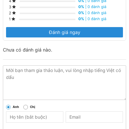
0%
| 0 đánh giá
4
Hotline:
090 682 4506
tư vấn báo giá chi tiết
0%
| 0 đánh giá
3
0%
| 0 đánh giá
2
từng loại sản phẩm và công xuất
0%
| 0 đánh giá
1
Đánh giá ngay
Chưa có đánh giá nào.
Anh
Chị