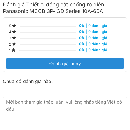
Đánh giá Thiết bị đóng cắt chống rò điện
Hàng luôn có sẵn tại trong kho liên hệ ngay số
Panasonic MCCB 3P- GD Series 10A-60A
Hotline:
090 682 4506
tư vấn báo giá chi tiết
từng loại sản phẩm và công xuất
0%
| 0 đánh giá
5
0%
| 0 đánh giá
4
0%
| 0 đánh giá
3
0%
| 0 đánh giá
2
0%
| 0 đánh giá
1
Đánh giá ngay
Chưa có đánh giá nào.