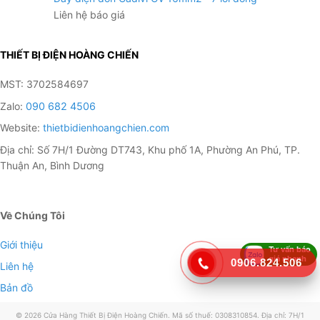
Liên hệ báo giá
THIẾT BỊ ĐIỆN HOÀNG CHIẾN
MST: 3702584697
Zalo:
090 682 4506
Website:
thietbidienhoangchien.com
Địa chỉ: Số 7H/1 Đường DT743, Khu phố 1A, Phường An Phú, TP.
Thuận An, Bình Dương
Về Chúng Tôi
Giới thiệu
Tư vấn báo
giá nhanh
0906.824.506
Liên hệ
Bản đồ
© 2026 Cửa Hàng Thiết Bị Điện Hoàng Chiến. Mã số thuế: 0308310854. Địa chỉ: 7H/1