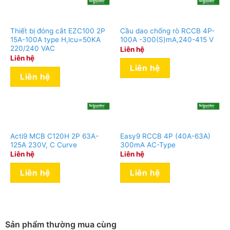
Thiết bị đóng cắt EZC100 2P
Cầu dao chống rò RCCB 4P-
15A-100A type H,lcu=50KA
100A -300(S)mA,240-415 V
220/240 VAC
Liên hệ
Liên hệ
Liên hệ
Liên hệ
Acti9 MCB C120H 2P 63A-
Easy9 RCCB 4P (40A-63A)
125A 230V, C Curve
300mA AC-Type
Liên hệ
Liên hệ
Liên hệ
Liên hệ
Sản phẩm thường mua cùng