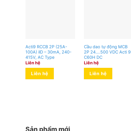
Acti9 RCCB 2P (25A-
Cầu dao tự động MCB
100A) ilD – 30mA, 240-
2P 24….500 VDC Acti 9
415V, AC Type
C60H DC
Liên hệ
Liên hệ
Liên hệ
Liên hệ
Sản phẩm mới