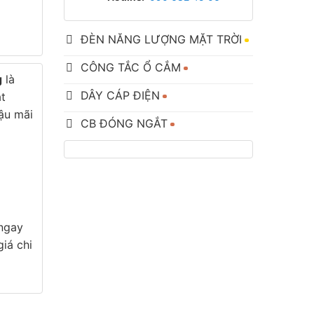
ĐÈN NĂNG LƯỢNG MẶT TRỜI
CÔNG TẮC Ổ CẮM
g
là
DÂY CÁP ĐIỆN
ắt
hậu mãi
CB ĐÓNG NGẮT
 ngay
iá chi