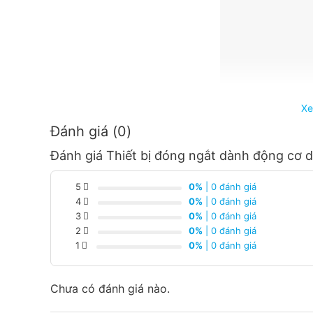
Xe
Đánh giá (0)
Đánh giá Thiết bị đóng ngắt dành động cơ
5
0%
| 0 đánh giá
4
0%
| 0 đánh giá
3
0%
| 0 đánh giá
Thiết
Bị Điện Hoàng Chiến Bình Dương
là đơ
2
0%
| 0 đánh giá
tại Bình Dương với dịch vụ hậu mãi tốt
1
0%
| 0 đánh giá
Giá cạnh tranh nhất trong khu vực.
Chưa có đánh giá nào.
Giao hàng nhanh chóng.