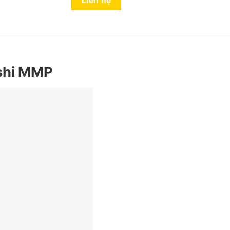
Liên hệ
shi MMP