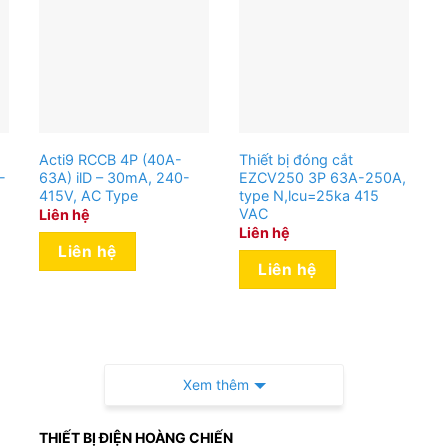
Acti9 RCCB 4P (40A-
Thiết bị đóng cắt
-
63A) ilD – 30mA, 240-
EZCV250 3P 63A-250A,
415V, AC Type
type N,lcu=25ka 415
VAC
Liên hệ
Liên hệ
Liên hệ
Liên hệ
Xem thêm
THIẾT BỊ ĐIỆN HOÀNG CHIẾN