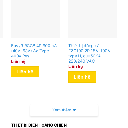
Easy9 RCCB 4P 300mA
Thiết bị đóng cắt
,
(40A-63A) Ac Type
EZC100 2P 15A-100A
400v Res
type H,lcu=50KA
220/240 VAC
Liên hệ
Liên hệ
Liên hệ
Liên hệ
Xem thêm
THIẾT BỊ ĐIỆN HOÀNG CHIẾN