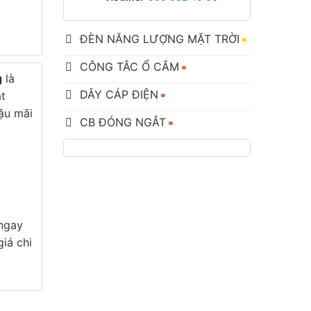
ĐÈN NĂNG LƯỢNG MẶT TRỜI
CÔNG TẮC Ổ CẮM
g
là
DÂY CÁP ĐIỆN
ắt
hậu mãi
CB ĐÓNG NGẮT
 ngay
iá chi