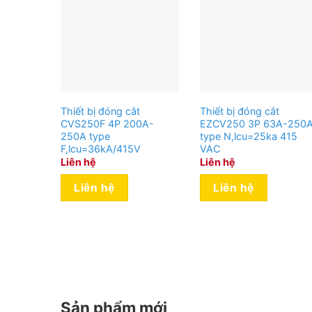
Thiết bị đóng cắt
Thiết bị đóng cắt
CVS250F 4P 200A-
EZCV250 3P 63A-250A
250A type
type N,lcu=25ka 415
F,lcu=36kA/415V
VAC
Liên hệ
Liên hệ
Liên hệ
Liên hệ
Sản phẩm mới