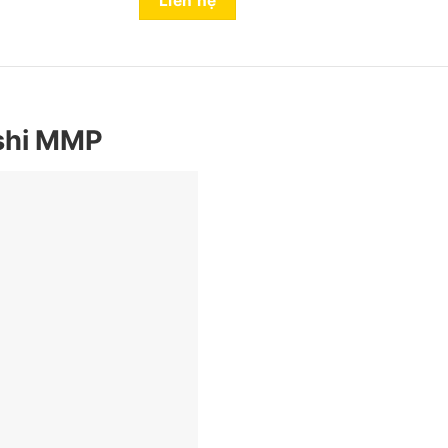
Liên hệ
shi MMP