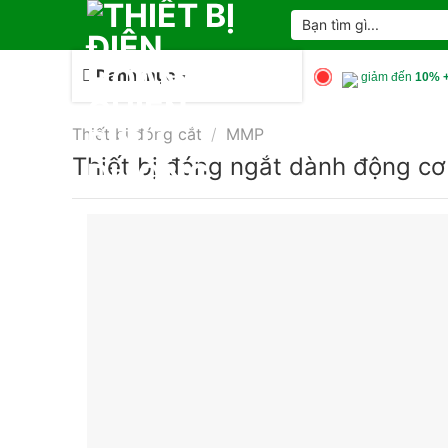
Skip
Tìm
kiếm:
to
content
Danh mục
giảm đến
10% +
Thiết bị đóng cắt
/
MMP
Thiết bị đóng ngắt dành động 