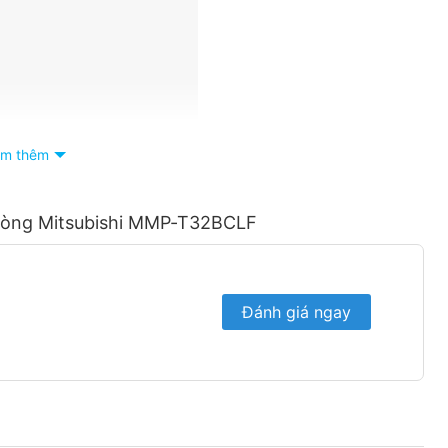
m thêm
 dòng Mitsubishi MMP-T32BCLF
Đánh giá ngay
n vị phân phối thiết bị điện đóng ngắt Mitsubishi