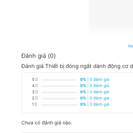
Xe
Đánh giá (0)
Đánh giá Thiết bị đóng ngắt dành động cơ
5
0%
| 0 đánh giá
4
0%
| 0 đánh giá
3
0%
| 0 đánh giá
Thiết
Bị Điện Hoàng Chiến Bình Dương
là đơ
2
0%
| 0 đánh giá
tại Bình Dương với dịch vụ hậu mãi tốt
1
0%
| 0 đánh giá
Giá cạnh tranh nhất trong khu vực.
Chưa có đánh giá nào.
Giao hàng nhanh chóng.