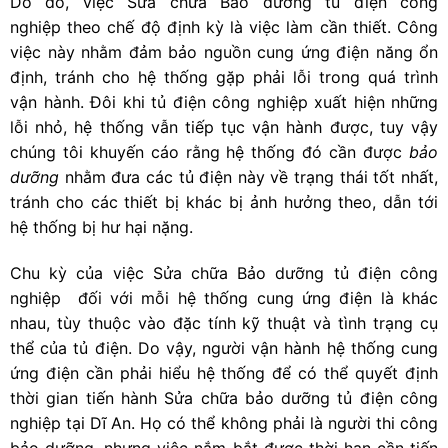
Do đó, việc Sửa chữa Bảo dưỡng tủ điện công
nghiệp
theo chế độ định kỳ là việc làm cần thiết. Công
việc này nhằm đảm bảo nguồn cung ứng điện năng ổn
định, tránh cho hệ thống gặp phải lỗi trong quá trình
vận hành. Đôi khi tủ điện công nghiệp xuất hiện những
lỗi nhỏ, hệ thống vẫn tiếp tục vận hành được, tuy vậy
chúng tôi khuyến cáo rằng hệ thống đó cần được
bảo
dưỡng
nhằm đưa các tủ điện này về trạng thái tốt nhất,
tránh cho các thiết bị khác bị ảnh hưởng theo, dẫn tới
hệ thống bị hư hại nặng.
Chu kỳ của việc Sửa chữa Bảo dưỡng tủ điện công
nghiệp
đối với mỗi hệ thống cung ứng điện là khác
nhau, tùy thuộc vào đặc tính kỹ thuật và tình trạng cụ
thể của tủ điện. Do vậy, người vận hành hệ thống cung
ứng điện cần phải hiểu hệ thống để có thể quyết định
thời gian tiến hành Sửa chữa bảo dưỡng tủ điện công
nghiệp tại Dĩ An. Họ có thể không phải là người thi công
bảo dưỡng, nhưng việc nắm bắt được thời hạn cần tiến