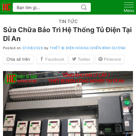
Skip
Tìm
kiếm:
to
content
TIN TỨC
Sửa Chữa Bảo Trì Hệ Thống Tủ Điện Tại
Dĩ An
Posted on
07/08/2026
by
THIẾT BỊ ĐIỆN HOÀNG CHIẾN BÌNH DƯƠNG
Chia sẻ trên