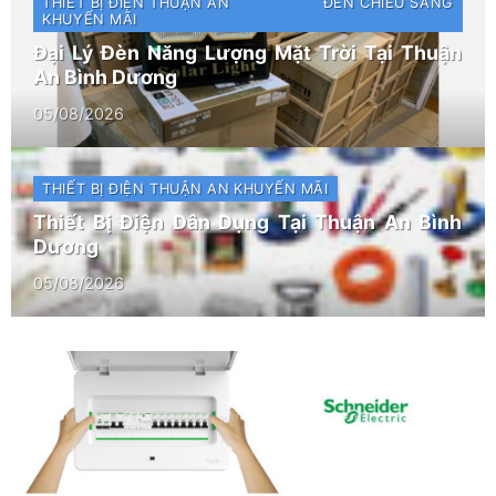
THIẾT BỊ ĐIỆN THUẬN AN
ĐÈN CHIẾU SÁNG
KHUYẾN MÃI
Đại Lý Đèn Năng Lượng Mặt Trời Tại Thuận
An Bình Dương
05/08/2026
THIẾT BỊ ĐIỆN THUẬN AN
KHUYẾN MÃI
Thiết Bị Điện Dân Dụng Tại Thuận An Bình
Dương
05/08/2026