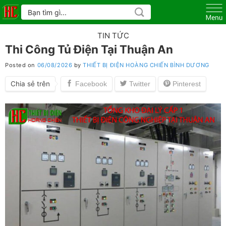
Skip
Tìm
kiếm:
to
content
TIN TỨC
Thi Công Tủ Điện Tại Thuận An
Posted on
06/08/2026
by
THIẾT BỊ ĐIỆN HOÀNG CHIẾN BÌNH DƯƠNG
Chia sẻ trên