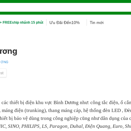
Ưu Đãi Đến10%
Tin mới
+ FREEship nhánh 15 phút
Dương
DƯƠNG
 các thiết bị điện khu vực Bình Dương như: công tắc điện, ổ cắ
n, máng điện (trunking), thang máng cáp, hệ thống đèn LED , Đè
n, thiết bị bảo vệ dùng trong công nghiệp cũng như dân dụng của
 SINO, PHILIPS, LS, Paragon, Duhal, Điện Quang, Euro, Shi