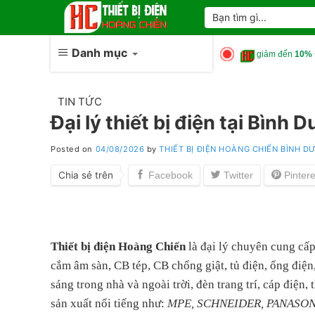
Skip
Tìm
kiếm:
to
content
Danh mục
giảm đến
10% 
TIN TỨC
Đại lý thiết bị điện tại Bình 
Posted on
04/08/2026
by
THIẾT BỊ ĐIỆN HOÀNG CHIẾN BÌNH 
Chia sẻ trên
Thiết bị điện Hoàng Chiến
là đại lý chuyên cung cấp
cắm âm sàn, CB tép, CB chống giật, tủ điện, ống điệ
sáng trong nhà và ngoài trời, đèn trang trí, cáp điệ
sản xuất nổi tiếng như:
MPE, SCHNEIDER, PANASONIC,