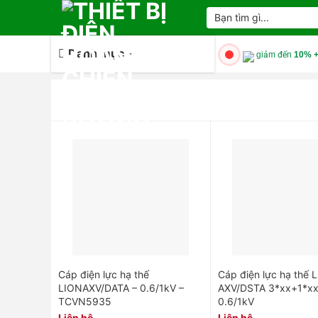
Skip
Tìm
kiếm:
to
content
Danh mục
giảm đến
10% +
Cáp điện lực hạ thế
Cáp điện lực hạ thế 
LIONAXV/DATA – 0.6/1kV –
AXV/DSTA 3*xx+1*xx
TCVN5935
0.6/1kV
Liên hệ
Liên hệ