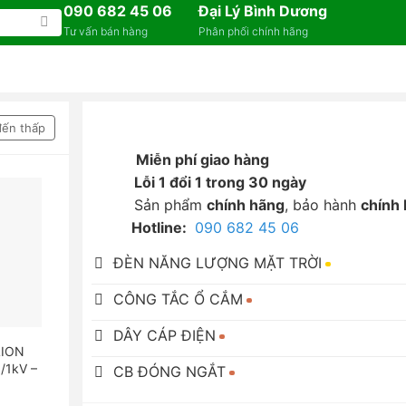
090 682 45 06
Đại Lý Bình Dương
Tư vấn bán hàng
Phân phối chính hãng
đến thấp
Miễn phí giao hàng
Lỗi 1 đổi 1 trong 30 ngày
Sản phẩm
chính hãng
, bảo hành
chính
Hotline:
090 682 45 06
ĐÈN NĂNG LƯỢNG MẶT TRỜI
CÔNG TẮC Ổ CẮM
DÂY CÁP ĐIỆN
LION
/1kV –
CB ĐÓNG NGẮT