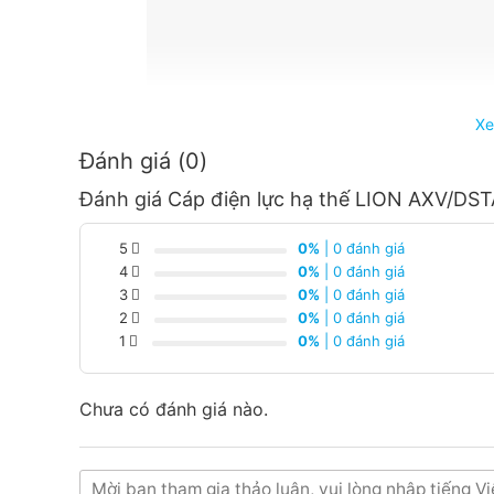
Xe
Đánh giá (0)
Đánh giá Cáp điện lực hạ thế LION AXV/DST
5
0%
| 0 đánh giá
4
0%
| 0 đánh giá
3
0%
| 0 đánh giá
2
0%
| 0 đánh giá
1
0%
| 0 đánh giá
Chưa có đánh giá nào.
Thiết Bị Điện Hoàng Chiến Bình Dương là đơn vị 
hậu mãi tốt