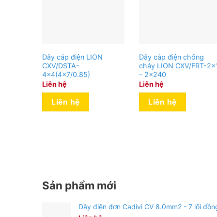
Dây cáp điện LION
Dây cáp điện chống
CXV/DSTA-
cháy LION CXV/FRT-2×
4×4(4×7/0.85)
– 2×240
Liên hệ
Liên hệ
Liên hệ
Liên hệ
Sản phẩm mới
Dây điện đơn Cadivi CV 8.0mm2 - 7 lõi đồn