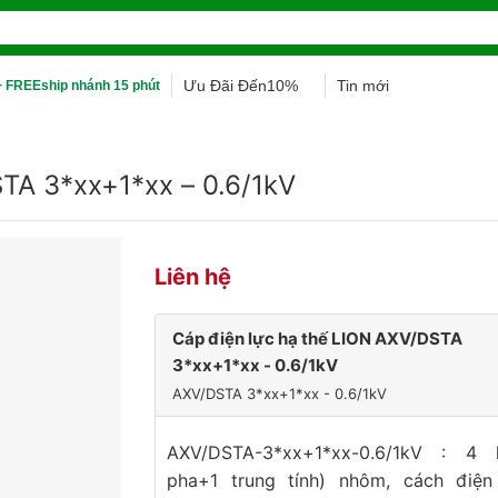
Ưu Đãi Đến10%
Tin mới
 FREEship nhánh 15 phút
TA 3*xx+1*xx – 0.6/1kV
Liên hệ
Cáp điện lực hạ thế LION AXV/DSTA
3*xx+1*xx - 0.6/1kV
AXV/DSTA 3*xx+1*xx - 0.6/1kV
AXV/DSTA-3*xx+1*xx-0.6/1kV : 4 
pha+1 trung tính) nhôm, cách điện