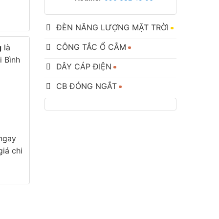
ĐÈN NĂNG LƯỢNG MẶT TRỜI
CÔNG TẮC Ổ CẮM
g
là
i Bình
DÂY CÁP ĐIỆN
CB ĐÓNG NGẮT
 ngay
iá chi