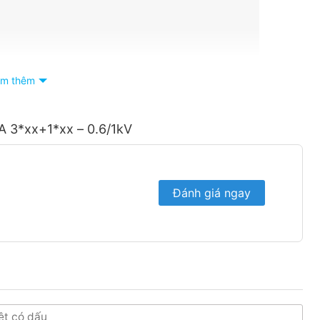
m thêm
A 3*xx+1*xx – 0.6/1kV
Đánh giá ngay
phân phối dây cáp điện LION tại Bình Dương với dịch vụ