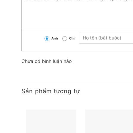
✔Giá cạnh tranh nhất trong khu vực.
✔ Giao hàng nhanh chóng.
✔Nhận báo giá các loại dây cáp với giá tốt.
Anh
Chị
Hàng luôn có sẵn tại trong kho liên hệ ngay số Ho
dây cáp điện với giá tốt nhất
Chưa có bình luận nào
Sản phẩm tương tự