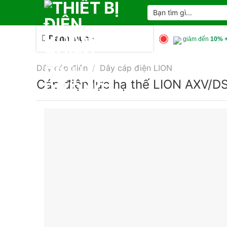
Skip
Tìm
kiếm:
to
content
Danh mục
giảm đến
10% +
Dây cáp điện
/
Dây cáp điện LION
Cáp điện lực hạ thế LION AXV/DS