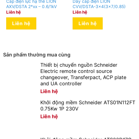
Cáp điện lực hạ thế LION
Dây cáp điện LION
AXV/DSTA 2*xx – 0.6/1kV
CVV/DSTA-3×4(3×7/0.85)
Liên hệ
Liên hệ
Liên hệ
Liên hệ
Sản phẩm thường mua cùng
Thiết bị chuyển nguồn Schneider
Electric remote control source
changeover, Transferpact, ACP plate
and UA controller
Liên hệ
Khởi động mềm Schneider ATS01N112FT
0.75Kw 1P 230V
Liên hệ