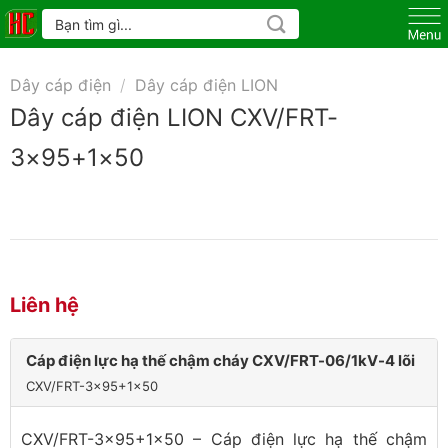
Skip
Tìm
kiếm:
to
content
Dây cáp điện
/
Dây cáp điện LION
Dây cáp điện LION CXV/FRT-
3×95+1×50
Liên hệ
Cáp điện lực hạ thế chậm cháy CXV/FRT-06/1kV-4 lõi
CXV/FRT-3x95+1x50
CXV/FRT-3×95+1×50 – Cáp điện lực hạ thế chậm