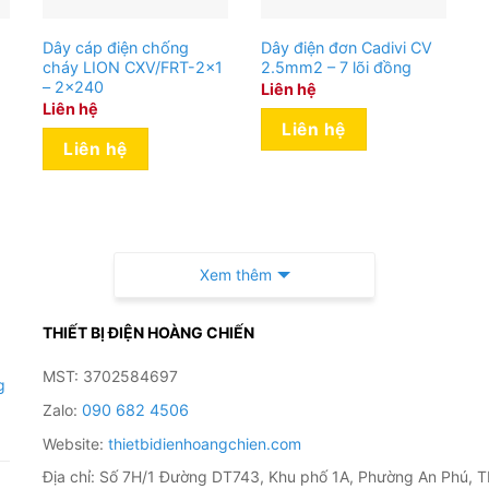
Dây cáp điện chống
Dây điện đơn Cadivi CV
cháy LION CXV/FRT-2×1
2.5mm2 – 7 lõi đồng
– 2×240
Liên hệ
Liên hệ
Liên hệ
Liên hệ
Xem thêm
THIẾT BỊ ĐIỆN HOÀNG CHIẾN
MST: 3702584697
g
Zalo:
090 682 4506
Website:
thietbidienhoangchien.com
Địa chỉ: Số 7H/1 Đường DT743, Khu phố 1A, Phường An Phú, T