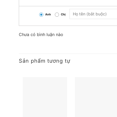
Hàng luôn có sẵn tại trong kho liên hệ ngay số Ho
Anh
Chị
dây cáp điện với giá tốt nhất
Chưa có bình luận nào
Sản phẩm tương tự