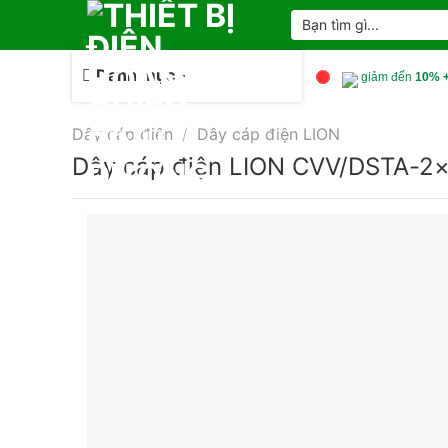
Skip
Tìm
kiếm:
to
content
Danh mục
giảm đến
10% +
Dây cáp điện
/
Dây cáp điện LION
Dây cáp điện LION CVV/DSTA-2×