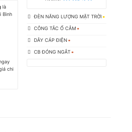
g
là
i Bình
ĐÈN NĂNG LƯỢNG MẶT TRỜI
CÔNG TẮC Ổ CẮM
DÂY CÁP ĐIỆN
CB ĐÓNG NGẮT
 ngay
iá chi