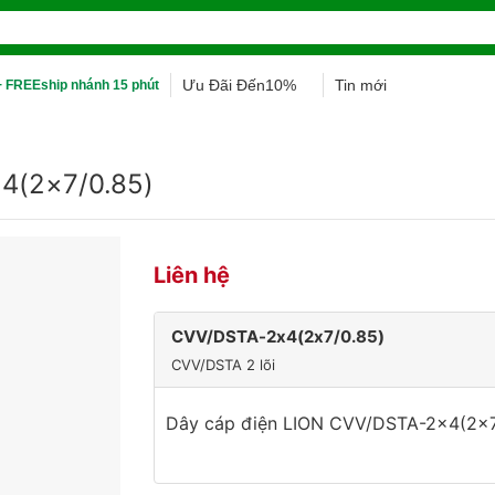
Ưu Đãi Đến10%
Tin mới
 FREEship nhánh 15 phút
4(2×7/0.85)
Liên hệ
CVV/DSTA-2x4(2x7/0.85)
CVV/DSTA 2 lõi
Dây cáp điện LION CVV/DSTA-2×4(2×7