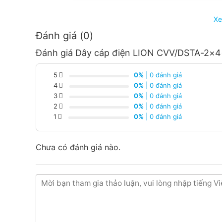
Xe
Đánh giá (0)
Đánh giá Dây cáp điện LION CVV/DSTA-2×4
5
0%
| 0 đánh giá
4
0%
| 0 đánh giá
3
0%
| 0 đánh giá
2
0%
| 0 đánh giá
1
0%
| 0 đánh giá
Thiết Bị Điện Hoàng Chiến Bình Dương là đơn vị p
Chưa có đánh giá nào.
mãi tốt
✔Giá cạnh tranh nhất trong khu vực.
✔ Giao hàng nhanh chóng.
✔Nhận báo giá các loại dây cáp với giá tốt.