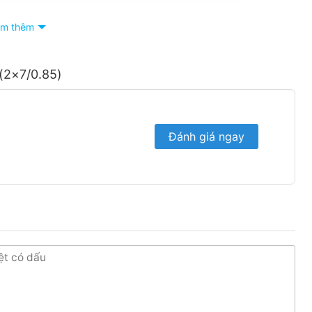
m thêm
(2×7/0.85)
Đánh giá ngay
hân phối dây cáp điện tại Bình Dương với dịch vụ hậu