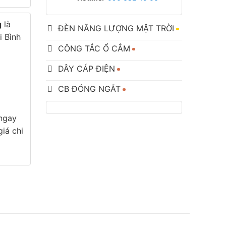
g
là
ĐÈN NĂNG LƯỢNG MẶT TRỜI
i Bình
CÔNG TẮC Ổ CẮM
DÂY CÁP ĐIỆN
CB ĐÓNG NGẮT
 ngay
iá chi