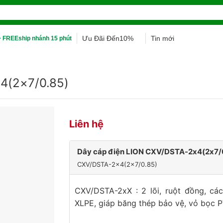
Ưu Đãi Đến10%
Tin mới
 FREEship nhánh 15 phút
4(2×7/0.85)
Liên hệ
Dây cáp điện LION CXV/DSTA-2x4(2x7/
CXV/DSTA-2x4(2x7/0.85)
CXV/DSTA-2xX : 2 lõi, ruột đồng, cá
XLPE, giáp băng thép bảo vệ, vỏ bọc 