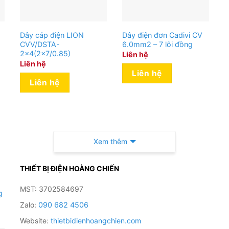
Dây cáp điện LION
Dây điện đơn Cadivi CV
CVV/DSTA-
6.0mm2 – 7 lõi đồng
2×4(2×7/0.85)
Liên hệ
Liên hệ
Liên hệ
Liên hệ
Xem thêm
THIẾT BỊ ĐIỆN HOÀNG CHIẾN
MST: 3702584697
g
Zalo:
090 682 4506
Website:
thietbidienhoangchien.com