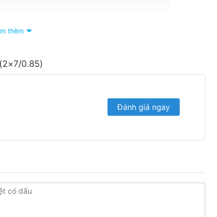
m thêm
(2×7/0.85)
Đánh giá ngay
hân phối dây cáp điện tại Bình Dương với dịch vụ hậu