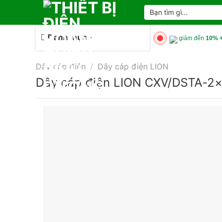
Skip
Tìm
kiếm:
to
content
Danh mục
giảm đến
10% +
Dây cáp điện
/
Dây cáp điện LION
Dây cáp điện LION CXV/DSTA-2×