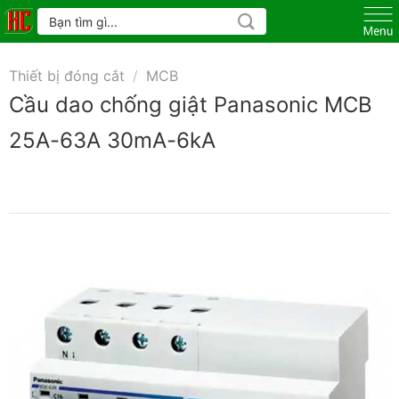
Skip
Tìm
kiếm:
to
content
Thiết bị đóng cắt
/
MCB
Cầu dao chống giật Panasonic MCB
25A-63A 30mA-6kA