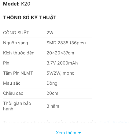
Model:
K20
THÔNG SỐ KỸ THUẬT
CÔNG SUẤT
2W
Nguồn sáng
SMD 2835 (36pcs)
Kích thước đèn
20x20x37cm
Pin
3.7V 2000mAh
Tấm Pin NLMT
5V/2W, mono
Màu sắc
Đồng
Chiều cao
20cm
Thời gian bảo
3 năm
hành
Tại sao nên chọn sản phẩm- dịch vụ của
Thiết Bị Điện
Hoàng Chiến Bình Dương
Xem thêm