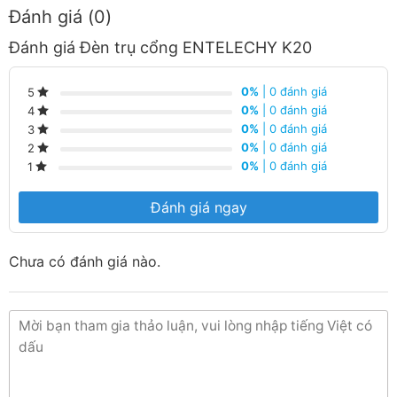
Đánh giá (0)
Cung cấp đầy đủ vật tư- thiết bị thiết bị điện dân
dụng và công nghiệp
Đánh giá Đèn trụ cổng ENTELECHY K20
Cung cấp sản phẩm chất lượng đạt tiêu chuẩn
0%
| 0 đánh giá
5
Cung cấp dịch vụ hậu mãi sau khi mua hàng
0%
| 0 đánh giá
4
0%
| 0 đánh giá
3
Thiết bị Điện Hoàng Chiến
0%
| 0 đánh giá
2
0%
| 0 đánh giá
1
Địa chỉ:
Số 7H/1 Đường DT743, Khu phố 1A, Phường An
Đánh giá ngay
Phú, TP. Thuận An, Bình Dương
Hotline:
090 682 4506
Chưa có đánh giá nào.
Email:
thietbidienhoangchien@gmail.com