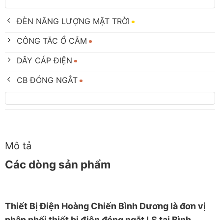
ĐÈN NĂNG LƯỢNG MẶT TRỜI
CÔNG TẮC Ổ CẮM
DÂY CÁP ĐIỆN
CB ĐÓNG NGẮT
Mô tả
Các dòng sản phẩm
Thiết
Bị Điện Hoàng Chiến Bình Dương
là đơn vị
phân phối thiết bị điện đóng ngắt LS tại Bình