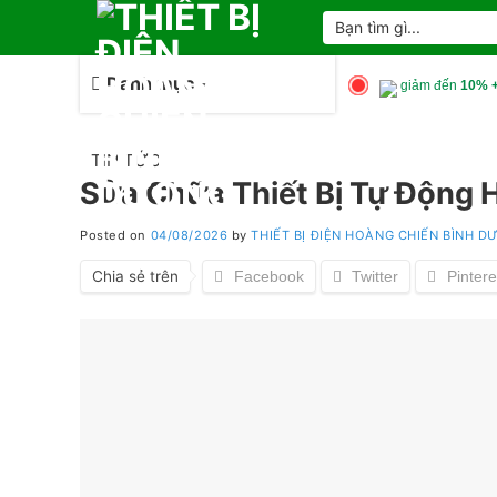
Skip
Tìm
kiếm:
to
content
Danh mục
giảm đến
10% +
TIN TỨC
Sửa Chữa Thiết Bị Tự Động 
Posted on
04/08/2026
by
THIẾT BỊ ĐIỆN HOÀNG CHIẾN BÌNH 
Chia sẻ trên