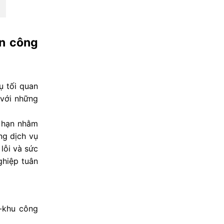
ển công
ụ tối quan
 với những
i hạn nhằm
ng dịch vụ
 lỗi và sức
ghiệp tuân
-khu công