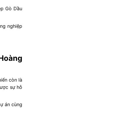
iệp Gò Dầu
ông nghiệp
 Hoàng
iến còn là
được sự hỗ
dự án cùng