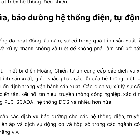
hát triển hệ thống điều khiển.
hữa, bảo dưỡng hệ thống điện, tự độn
ống đã hoạt động lâu năm, sự cố trong quá trình sản xuất l
 và xử lý nhanh chóng và triệt để không phải làm chủ bởi tấ
t, Thiết bị điện Hoàng Chiến tự tin cung cấp các dịch vụ x
trình sản xuất, giúp khắc phục các lỗi của hệ thống một 
 ổn định trong vận hành sản xuất. Các dịch vụ xử lý sự cố
ến tần, kết nối tín hiệu, truyền thông công nghiệp, xác địn
ống PLC-SCADA, hệ thống DCS và nhiều hơn nữa.
cấp các dịch vụ bảo dưỡng cho các hệ thống điện, truyền
iến áp và dịch vụ động cơ và hộp số trong các ngành c
ăng v.v.