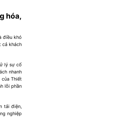
g hóa,
à điều khó
t cả khách
ử lý sự cố
cách nhanh
 của Thiết
h lỗi phần
 tải điện,
ông nghiệp