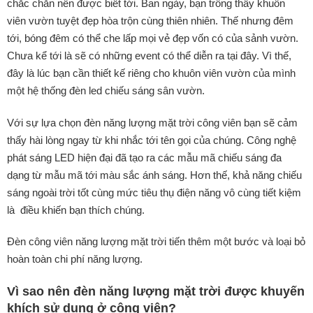
chắc chắn nên được biết tới. Ban ngày, bạn trông thấy khuôn
viên vườn tuyệt đẹp hòa trộn cùng thiên nhiên. Thế nhưng đêm
tới, bóng đêm có thể che lấp mọi vẻ đẹp vốn có của sảnh vườn.
Chưa kể tới là sẽ có những event có thể diễn ra tại đây. Vì thế,
đây là lúc bạn cần thiết kế riêng cho khuôn viên vườn của mình
một hệ thống đèn led chiếu sáng sân vườn.
Với sự lựa chọn đèn năng lượng mặt trời công viên bạn sẽ cảm
thấy hài lòng ngay từ khi nhắc tới tên gọi của chúng. Công nghệ
phát sáng LED hiện đại đã tạo ra các mẫu mã chiếu sáng đa
dạng từ mẫu mã tới màu sắc ánh sáng. Hơn thế, khả năng chiếu
sáng ngoài trời tốt cùng mức tiêu thụ điện năng vô cùng tiết kiệm
là điều khiến bạn thích chúng.
Đèn công viên năng lượng mặt trời tiến thêm một bước và loại bỏ
hoàn toàn chi phí năng lượng.
Vì sao nên đèn năng lượng mặt trời được khuyến
khích sử dụng ở công viên?