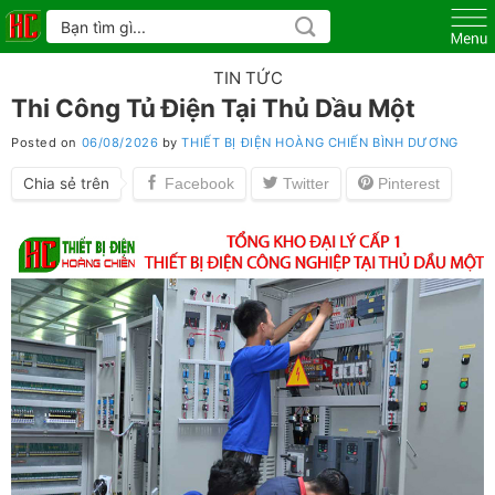
Skip
Tìm
kiếm:
to
content
TIN TỨC
Thi Công Tủ Điện Tại Thủ Dầu Một
Posted on
06/08/2026
by
THIẾT BỊ ĐIỆN HOÀNG CHIẾN BÌNH DƯƠNG
Chia sẻ trên