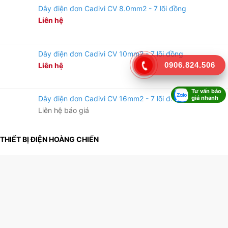
Dây điện đơn Cadivi CV 8.0mm2 - 7 lõi đồng
Liên hệ
Dây điện đơn Cadivi CV 10mm2 - 7 lõi đồng
0906.824.506
Liên hệ
Tư vấn báo
giá nhanh
Dây điện đơn Cadivi CV 16mm2 - 7 lõi đồng
Liên hệ báo giá
THIẾT BỊ ĐIỆN HOÀNG CHIẾN
MST: 3702584697
Zalo:
090 682 4506
Website:
thietbidienhoangchien.com
Địa chỉ: Số 7H/1 Đường DT743, Khu phố 1A, Phường An Phú, TP.
Thuận An, Bình Dương