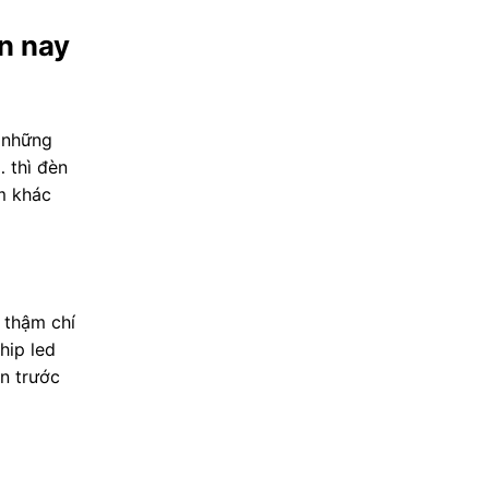
n nay
ó những
… thì đèn
m khác
à thậm chí
hip led
èn trước