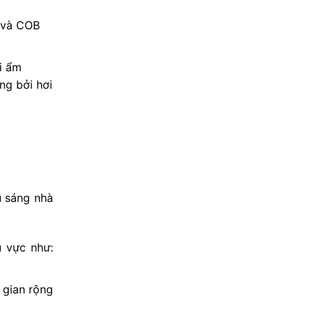
D và COB
i ẩm
ng bởi hơi
u sáng nhà
u vực như:
 gian rộng