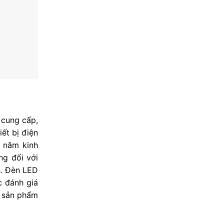
 cung cấp,
ết bị điện
u năm kinh
g đối với
n. Đèn LED
 đánh giá
g sản phẩm