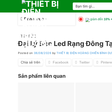
Skip
Tìm
kiếm:
to
content
Danh mục
giảm đến
10% +
TIN TỨC
Đại Lý Đèn Led Rạng Đông T
Posted on
06/08/2026
by
THIẾT BỊ ĐIỆN HOÀNG CHIẾN BÌNH 
Chia sẻ trên
Sản phẩm liên quan