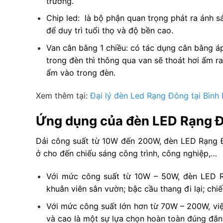
trường.
Chip led: là bộ phận quan trọng phát ra ánh
để duy trì tuổi thọ và độ bền cao.
Van cân bằng 1 chiều: có tác dụng cân bằng áp
trong đèn thì thông qua van sẽ thoát hơi ẩm r
ẩm vào trong đèn.
Xem thêm tại:
Đại lý đèn Led Rạng Đông tại Bình
Ứng dụng của đèn LED Rạng Đ
Dải công suất từ 10W đến 200W, đèn LED Rạng Đ
ở cho đến chiếu sáng công trình, công nghiệp,…
Với mức công suất từ 10W – 50W, đèn LED Rạ
khuân viên sân vườn; bậc cầu thang đi lại; chi
Với mức công suất lớn hơn từ 70W – 200W, vi
và cao là một sự lựa chọn hoàn toàn đúng đắn