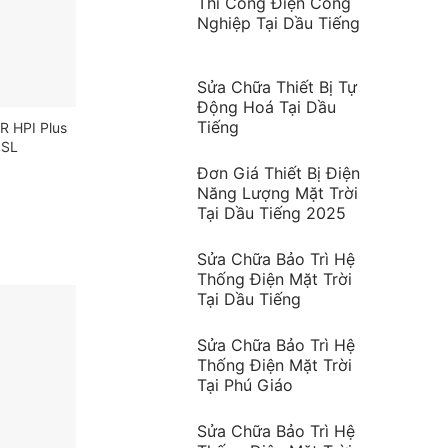
Thi Công Điện Công
Nghiệp Tại Dầu Tiếng
Sửa Chữa Thiết Bị Tự
Động Hoá Tại Dầu
Tiếng
 HPI Plus
Bóng Compact ESSENTIAL 8W
Bóng Compact GE
1SL
CDL E27 220-240V 1CT/12
E27 220-240V 1C
Liên hệ
Liên hệ
Đơn Giá Thiết Bị Điện
Năng Lượng Mặt Trời
Tại Dầu Tiếng 2025
Liên hệ
Liên hệ
Sửa Chữa Bảo Trì Hệ
Thống Điện Mặt Trời
Tại Dầu Tiếng
Sửa Chữa Bảo Trì Hệ
Thống Điện Mặt Trời
Tại Phú Giáo
Sửa Chữa Bảo Trì Hệ