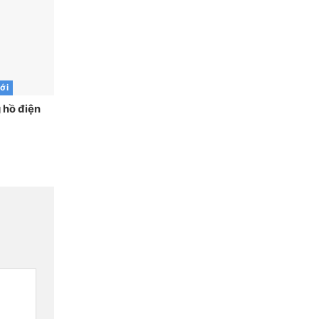
ới
g hồ điện