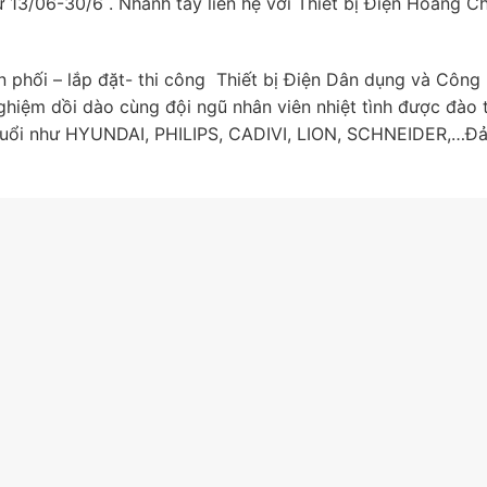
 13/06-30/6 . Nhanh tay liên hệ với Thiết bị Điện Hoàng C
 phối – lắp đặt- thi công Thiết bị Điện Dân dụng và Công
h nghiệm dồi dào cùng đội ngũ nhân viên nhiệt tình được đào 
n tuổi như HYUNDAI, PHILIPS, CADIVI, LION, SCHNEIDER,…Đ