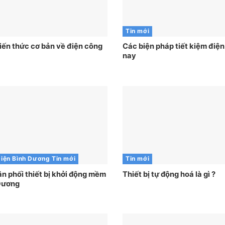
Tin mới
iến thức cơ bản về điện công
Các biện pháp tiết kiệm điện
nay
Điện Bình Dương
Tin mới
Tin mới
ân phối thiết bị khởi động mềm
Thiết bị tự động hoá là gì ?
 Dương