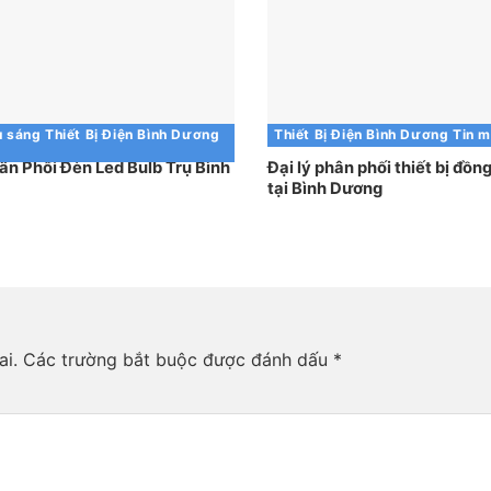
u sáng
Thiết Bị Điện Bình Dương
Thiết Bị Điện Bình Dương
Tin m
ân Phối Đèn Led Bulb Trụ Bình
Đại lý phân phối thiết bị đồn
tại Bình Dương
ai.
Các trường bắt buộc được đánh dấu
*