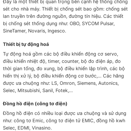
Đây là một thiết bị quan trọng bên cạnh hệ thống chống
sét cho nhà máy. Thiết bị chống sét bao gồm: chống sét
lan truyền trên đường nguồn, đường tín hiệu. Các thiết
bị chống sét thống dụng như: OBO, SYCOM Pulsar,
SineTamer, Novaris, Ingesco.
Thiết bị tự động hoá
Tự động hoá gồm các bộ điều khiển động cơ servo,
điều khiển nhiệt độ, timer, counter, bộ đo điện áp, đo
thời gian tổng, đo xung, bộ điều khiển lập trình, các bộ
hiển thị xử lý, bộ điều khiển động cơ bước,… Các hãng
được ưa chuộng như: LS, Omron, Siemens, Autonics,
Selec, Mitsubishi, Sanil, Fotek,…
Đồng hồ điện (công tơ điện)
Đồng hồ điện có nhiều loại được ưa chuộng và sử dụng
như: công tơ Emic, công tơ điện tử EMIC, đồng hồ kwh
Selec, EDMI, Vinasino.