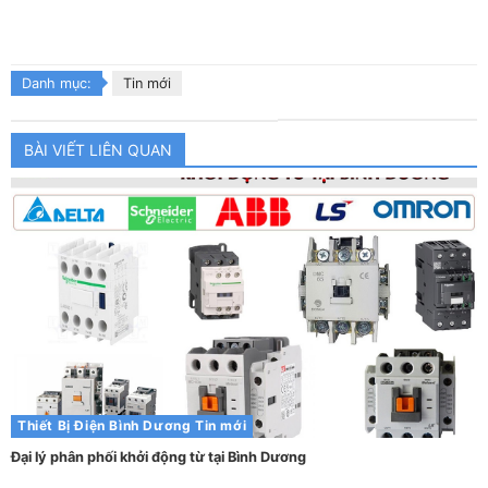
Danh mục:
Tin mới
BÀI VIẾT LIÊN QUAN
Thiết Bị Điện Bình Dương
Tin mới
Đại lý phân phối khởi động từ tại Bình Dương