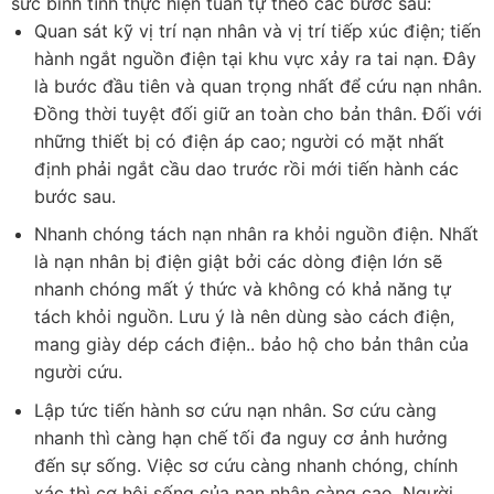
sức bình tĩnh thực hiện tuần tự theo các bước sau:
Quan sát kỹ vị trí nạn nhân và vị trí tiếp xúc điện; tiến
hành ngắt nguồn điện tại khu vực xảy ra tai nạn. Đây
là bước đầu tiên và quan trọng nhất để cứu nạn nhân.
Đồng thời tuyệt đối giữ an toàn cho bản thân. Đối với
những thiết bị có điện áp cao; người có mặt nhất
định phải ngắt cầu dao trước rồi mới tiến hành các
bước sau.
Nhanh chóng tách nạn nhân ra khỏi nguồn điện. Nhất
là nạn nhân bị điện giật bởi các dòng điện lớn sẽ
nhanh chóng mất ý thức và không có khả năng tự
tách khỏi nguồn. Lưu ý là nên dùng sào cách điện,
mang giày dép cách điện.. bảo hộ cho bản thân của
người cứu.
Lập tức tiến hành sơ cứu nạn nhân. Sơ cứu càng
nhanh thì càng hạn chế tối đa nguy cơ ảnh hưởng
đến sự sống. Việc sơ cứu càng nhanh chóng, chính
xác thì cơ hội sống của nạn nhân càng cao. Người