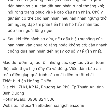
tiến hành sơ cứu cần đặt nạn nhân ở nơi thoáng khí;
nới rộng trang phục và kê cao đầu nạn nhân. Chú ý
giữ ấm cơ thể cho nạn nhân; nếu nạn nhân ngừng thở,
tim ngừng đập thì phải tiến hành hô hấp nhân tạo,
bóp tim ngoài lồng ngực.
Sau khi tiến hành sơ cứu, nếu dấu hiệu sự sống của
nạn nhân vẫn chưa rõ ràng hoặc không có; cần nhanh
chóng đưa nạn nhân đến ngay cơ sở y tế gần nhất.
Mặc dù rườm rà, rắc rối; nhưng các quy tắc về an toàn
điện cần thực hiện đầy đủ và đúng. Việc đảm bảo an
toàn điện giúp quá trình sản xuất diễn ra tốt nhất.
Thiết bị điện Hoàng Chiến
Địa chỉ : 7H/1, KP.1A, Phường An Phú, Tp.Thuận An, tỉnh
Bình Dương
Hotline/Zalo: 0906 824 506
Website: https://thietbidienhoangchien.com/